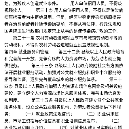
划，为残疾人创造就业条件。 用人单位招用人员，不得歧
视残疾人。 第三十条 用人单位招用人员，不得以是传染病
病原携带者为由拒绝录用。但是，经医学鉴定传染病病原携带
者在治愈前或者排除传染嫌疑前，不得从事法律、行政法规和
国务院卫生行政部门规定禁止从事的易使传染病扩散的工作。
第三十一条 农村劳动者进城就业享有与城镇劳动者平等的
劳动权利，不得对农村劳动者进城就业设置歧视性限制。
第四章 就业服务和管理 第三十二条 县级以上人民政府培育
和完善统一开放、竞争有序的人力资源市场，为劳动者就业提
供服务。 第三十三条 县级以上人民政府鼓励社会各方面依
法开展就业服务活动，加强对公共就业服务和职业中介服务的
指导和监督，逐步完善覆盖城乡的就业服务体系。 第三十
四条 县级以上人民政府加强人力资源市场信息网络及相关设施
建设，建立健全人力资源市场信息服务体系，完善市场信息发
布制度。 第三十五条 县级以上人民政府建立健全公共就业
服务体系，设立公共就业服务机构，为劳动者免费提供下列服
务： （一）就业政策法规咨询； （二）职业供求信
息、市场工资指导价位信息和职业培训信息发布； （三）
职业指导和职业介绍； （四）对就业困难人员实施就业援