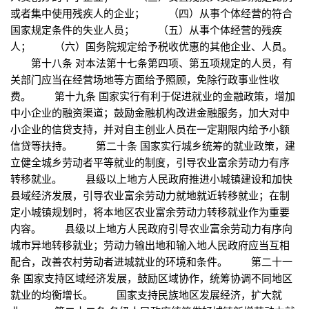
或者集中使用残疾人的企业； （四）从事个体经营的符合
国家规定条件的失业人员； （五）从事个体经营的残疾
人； （六）国务院规定给予税收优惠的其他企业、人员。
第十八条 对本法第十七条第四项、第五项规定的人员，有
关部门应当在经营场地等方面给予照顾，免除行政事业性收
费。 第十九条 国家实行有利于促进就业的金融政策，增加
中小企业的融资渠道；鼓励金融机构改进金融服务，加大对中
小企业的信贷支持，并对自主创业人员在一定期限内给予小额
信贷等扶持。 第二十条 国家实行城乡统筹的就业政策，建
立健全城乡劳动者平等就业的制度，引导农业富余劳动力有序
转移就业。 县级以上地方人民政府推进小城镇建设和加快
县域经济发展，引导农业富余劳动力就地就近转移就业；在制
定小城镇规划时，将本地区农业富余劳动力转移就业作为重要
内容。 县级以上地方人民政府引导农业富余劳动力有序向
城市异地转移就业；劳动力输出地和输入地人民政府应当互相
配合，改善农村劳动者进城就业的环境和条件。 第二十一
条 国家支持区域经济发展，鼓励区域协作，统筹协调不同地区
就业的均衡增长。 国家支持民族地区发展经济，扩大就