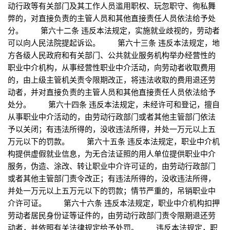
动行政等有关部门及其工作人员滥用职权、玩忽职守、徇私舞
弊的，对直接负责的主管人员和其他直接责任人员依法给予处
分。 第六十二条 违反本法规定，实施就业歧视的，劳动者
可以向人民法院提起诉讼。 第六十三条 违反本法规定，地
方各级人民政府和有关部门、公共就业服务机构举办经营性的
职业中介机构，从事经营性职业中介活动，向劳动者收取费用
的，由上级主管机关责令限期改正，将违法收取的费用退还劳
动者，并对直接负责的主管人员和其他直接责任人员依法给予
处分。 第六十四条 违反本法规定，未经许可和登记，擅自
从事职业中介活动的，由劳动行政部门或者其他主管部门依法
予以关闭；有违法所得的，没收违法所得，并处一万元以上五
万元以下的罚款。 第六十五条 违反本法规定，职业中介机
构提供虚假就业信息，为无合法证照的用人单位提供职业中介
服务，伪造、涂改、转让职业中介许可证的，由劳动行政部门
或者其他主管部门责令改正；有违法所得的，没收违法所得，
并处一万元以上五万元以下的罚款；情节严重的，吊销职业中
介许可证。 第六十六条 违反本法规定，职业中介机构扣押
劳动者居民身份证等证件的，由劳动行政部门责令限期退还劳
动者，并依照有关法律规定给予处罚。 违反本法规定，职