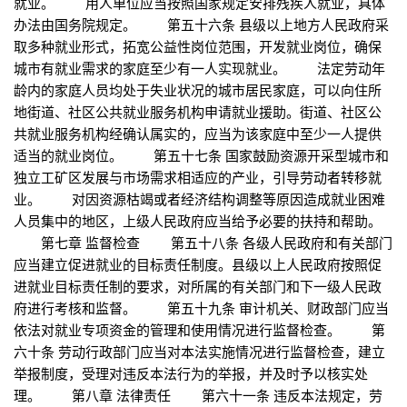
就业。 用人单位应当按照国家规定安排残疾人就业，具体
办法由国务院规定。 第五十六条 县级以上地方人民政府采
取多种就业形式，拓宽公益性岗位范围，开发就业岗位，确保
城市有就业需求的家庭至少有一人实现就业。 法定劳动年
龄内的家庭人员均处于失业状况的城市居民家庭，可以向住所
地街道、社区公共就业服务机构申请就业援助。街道、社区公
共就业服务机构经确认属实的，应当为该家庭中至少一人提供
适当的就业岗位。 第五十七条 国家鼓励资源开采型城市和
独立工矿区发展与市场需求相适应的产业，引导劳动者转移就
业。 对因资源枯竭或者经济结构调整等原因造成就业困难
人员集中的地区，上级人民政府应当给予必要的扶持和帮助。
第七章 监督检查 第五十八条 各级人民政府和有关部门
应当建立促进就业的目标责任制度。县级以上人民政府按照促
进就业目标责任制的要求，对所属的有关部门和下一级人民政
府进行考核和监督。 第五十九条 审计机关、财政部门应当
依法对就业专项资金的管理和使用情况进行监督检查。 第
六十条 劳动行政部门应当对本法实施情况进行监督检查，建立
举报制度，受理对违反本法行为的举报，并及时予以核实处
理。 第八章 法律责任 第六十一条 违反本法规定，劳