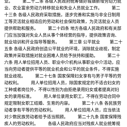
业。 第二十二条 各级人民政府统筹做好城镇新增劳动力就
业、农业富余劳动力转移就业和失业人员就业工作。 第二
十三条 各级人民政府采取措施，逐步完善和实施与非全日制用
工等灵活就业相适应的劳动和社会保险政策，为灵活就业人员
提供帮助和服务。 第二十四条 地方各级人民政府和有关部
门应当加强对失业人员从事个体经营的指导，提供政策咨询、
就业培训和开业指导等服务。 第三章 公平就业 第二十
五条 各级人民政府创造公平就业的环境，消除就业歧视，制定
政策并采取措施对就业困难人员给予扶持和援助。 第二十
六条 用人单位招用人员、职业中介机构从事职业中介活动，应
当向劳动者提供平等的就业机会和公平的就业条件，不得实施
就业歧视。 第二十七条 国家保障妇女享有与男子平等的劳
动权利。 用人单位招用人员，除国家规定的不适合妇女的
工种或者岗位外，不得以性别为由拒绝录用妇女或者提高对妇
女的录用标准。 用人单位录用女职工，不得在劳动合同中
规定限制女职工结婚、生育的内容。 第二十八条 各民族劳
动者享有平等的劳动权利。 用人单位招用人员，应当依法
对少数民族劳动者给予适当照顾。 第二十九条 国家保障残
疾人的劳动权利。 各级人民政府应当对残疾人就业统筹规