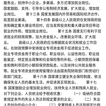
服务业，扶持中小企业，多渠道、多方式增加就业岗位。
国家鼓励、支持、引导非公有制经济发展，扩大就业，增加就
业岗位。 第十三条 国家发展国内外贸易和国际经济合作，
拓宽就业渠道。 第十四条 县级以上人民政府在安排政府投
资和确定重大建设项目时，应当发挥投资和重大建设项目带动
就业的作用，增加就业岗位。 第十五条 国家实行有利于促
进就业的财政政策，加大资金投入，改善就业环境，扩大就
业。 县级以上人民政府应当根据就业状况和就业工作目
标，在财政预算中安排就业专项资金用于促进就业工作。
就业专项资金用于职业介绍、职业培训、公益性岗位、职业技
能鉴定、特定就业政策和社会保险等的补贴，小额贷款担保基
金和微利项目的小额担保贷款贴息，以及扶持公共就业服务
等。就业专项资金的使用管理办法由国务院财政部门和劳动行
政部门规定。 第十六条 国家建立健全失业保险制度，依法
确保失业人员的基本生活，并促进其实现就业。 第十七
条 国家鼓励企业增加就业岗位，扶持失业人员和残疾人就业，
对下列企业、人员依法给予税收优惠： （一）吸纳符合国
家规定条件的失业人员达到规定要求的企业； （二）失业
人员创办的中小企业； （三）安置残疾人员达到规定比例